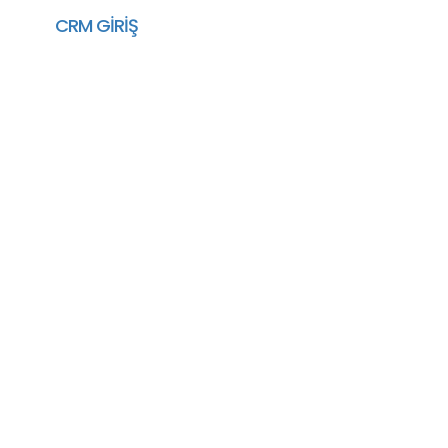
CRM GİRİŞ