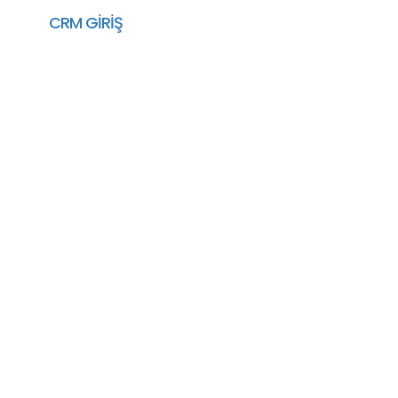
CRM GİRİŞ