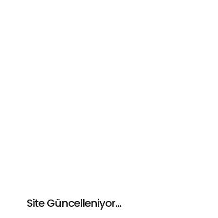
Site Güncelleniyor...